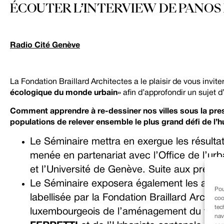
ÉCOUTER L’INTERVIEW DE PANO
Radio Cité Genève
La Fondation Braillard Architectes a le plaisir de vous invite
écologique du monde urbain
» afin d’approfondir un sujet d
Comment apprendre à re-dessiner nos villes sous la press
populations de relever ensemble le plus grand défi de l
Le Séminaire mettra en exergue les résult
menée en partenariat avec l’Office de l’ur
et l’Université de Genève. Suite aux présen
Le Séminaire exposera également les avancé
Pou
labellisée par la Fondation Braillard Archite
coo
tec
luxembourgeois de l’aménagement du territo
nav