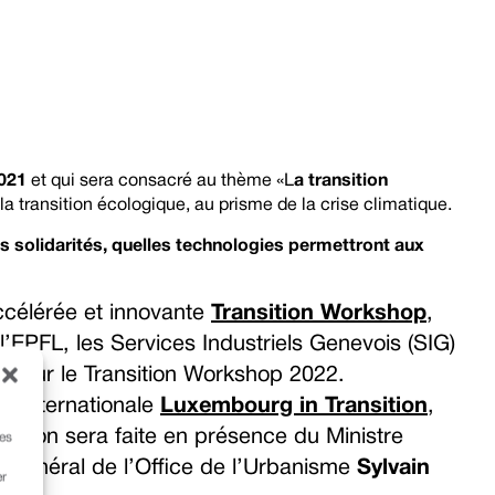
021
et qui sera consacré au thème «L
a transition
s la transition écologique, au prisme de la crise climatique.
s solidarités, quelles technologies permettront aux
ccélérée et innovante
Transition Workshop
,
’EPFL, les Services Industriels Genevois (SIG)
s pour le Transition Workshop 2022.
n internationale
Luxembourg in Transition
,
ntation sera faite en présence du Ministre
ces
r général de l’Office de l’Urbanisme
Sylvain
er