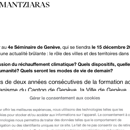
S MANTZIARAS
r au
4e Séminaire de Genève
, qui se tiendra
le 15 décembre 2
’une actualité brûlante : le rôle des villes et des territoires dan
ion du réchauffement climatique? Quels dispositifs, quelle
’humanité? Quels seront les modes de vie de demain?
ats de deux années consécutives de la formation a
banisme du Canton de Genève, la Ville de Genève, l
tations, sera annoncée l’ouverture aux inscription
Gérer le consentement aux cookies
es considérables produites lors de la consultatio
r offrir les meilleures expériences, nous utilisons des technologies telles que les
ctes au titre du
Eco-Century Project®
. Cette prése
kies pour stocker et/ou accéder aux informations sur l'appareil. Le consentement à 
hnologies nous permettra de traiter des données telles que le comportement de
ire et de l’énergie
Claude TURMES
, du Directeu
igation ou des identifiants uniques sur ce site. Le fait de ne pas consentir ou de retir