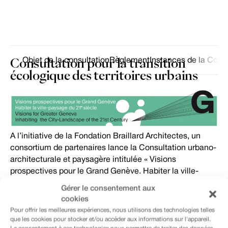
Consultation pour la transition
Objet de la consultation
Règlement
Instances de la Consu
écologique
des territoires urbains
A l’initiative de la Fondation Braillard Architectes, un
consortium de partenaires lance la Consultation urbano-
architecturale et paysagère intitulée « Visions
prospectives pour le Grand Genève. Habiter la ville-
paysage du 21e siècle ». Internationale et
Gérer le consentement aux
interdisciplinaire, son ambition est de réunir des
cookies
éléments de connaissance et d’élaborer des scénarios
Pour offrir les meilleures expériences, nous utilisons des technologies telles
d’évolution par le projet pour l’agglomération franco-
que les cookies pour stocker et/ou accéder aux informations sur l'appareil.