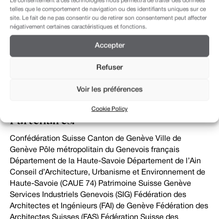
Le consentement à ces technologies nous permettra de traiter des données
valdo-genevoise à l’horizon 2050. Son caractère
telles que le comportement de navigation ou des identifiants uniques sur ce
s’appuie sur les trois piliers du développement durable, à
site. Le fait de ne pas consentir ou de retirer son consentement peut affecter
savoir l’environnement, le social et l’économie.Vous
négativement certaines caractéristiques et fonctions.
trouverez sur ce site toutes les informations concernant
Accepter
la démarche et toutes les instructions et documents à
destination des candidat·e·s.
Refuser
Présentation finale
:
Voir les préférences
Consultez la journée du 24 septembre 2020, enregistrée
en vidéo
ici
.
Cookie Policy
Partenaires:
Confédération Suisse Canton de Genève Ville de
Genève Pôle métropolitain du Genevois français
Département de la Haute-Savoie Département de l’Ain
Conseil d’Architecture, Urbanisme et Environnement de
Haute-Savoie (CAUE 74) Patrimoine Suisse Genève
Services Industriels Genevois (SIG) Fédération des
Architectes et Ingénieurs (FAI) de Genève Fédération des
Architectes Suisses (FAS) Fédération Suisse des