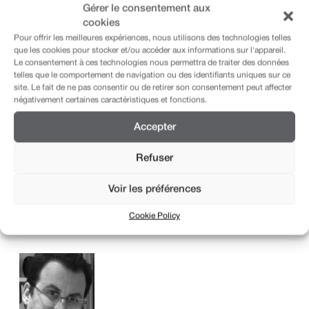
Gérer le consentement aux
cookies
Pour offrir les meilleures expériences, nous utilisons des technologies telles
que les cookies pour stocker et/ou accéder aux informations sur l'appareil.
Le consentement à ces technologies nous permettra de traiter des données
telles que le comportement de navigation ou des identifiants uniques sur ce
site. Le fait de ne pas consentir ou de retirer son consentement peut affecter
négativement certaines caractéristiques et fonctions.
24 septembre 2020 – 31 janvier 2021
Accepter
Présentations finales de la
Refuser
Consultation Grand Genève – Les
vidéos des équipes
Voir les préférences
Cookie Policy