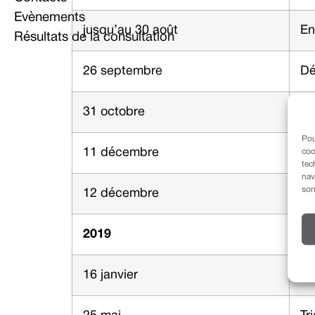
Evènements
jusqu’au 30 août
En
Résultats de la consultation
26 septembre
Dé
31 octobre
An
Pou
11 décembre
Pr
coo
tec
nav
son
12 décembre
Co
2019
16 janvier
En