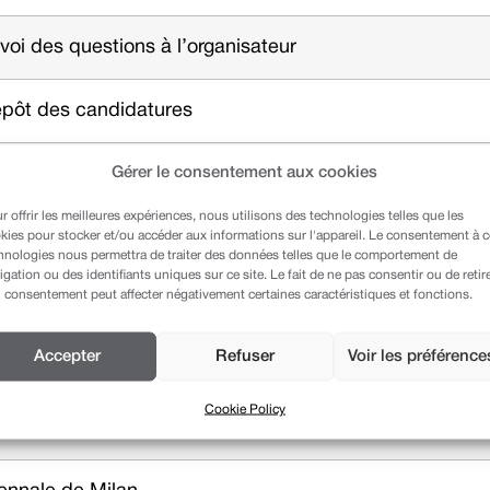
voi des questions à l’organisateur
pôt des candidatures
Gérer le consentement aux cookies
nonce des équipes sélectionnées
r offrir les meilleures expériences, nous utilisons des technologies telles que les
emier dialogue de coordination
kies pour stocker et/ou accéder aux informations sur l'appareil. Le consentement à 
hnologies nous permettra de traiter des données telles que le comportement de
igation ou des identifiants uniques sur ce site. Le fait de ne pas consentir ou de retir
 consentement peut affecter négativement certaines caractéristiques et fonctions.
nférences à l’attention des équipes
Accepter
Refuser
Voir les préférence
Cookie Policy
voi aux équipes des questions des experts