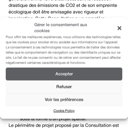
drastique des émissions de CO2 et de son empreinte
écologique doit être envisagée avec rigueur et
imagination. Cette Consultation a un caractère
Gérer le consentement aux
interdisciplinaire et s’adresse aux expertises de la
cookies
transformation de l’espace (urbanisme, architecture,
Pour offrir les meilleures expériences, nous utilisons des technologies telles
paysage) et aux disciplines connexes (sciences
que les cookies pour stocker et/ou accéder aux informations sur l'appareil.
humaines et sociales, ingénierie de l’environnement,
Le consentement à ces technologies nous permettra de traiter des données
mobilité, etc.), afin de renouveler les outils, méthodes
telles que le comportement de navigation ou des identifiants uniques sur ce
site. Le fait de ne pas consentir ou de retirer son consentement peut affecter
et dispositifs à même d’influencer la forme et le
négativement certaines caractéristiques et fonctions.
fonctionnement de l’urbain.
Accepter
Il s’agit d’un mandat d’idées organisé en deux temps:
La sélection sur dossiers de sept équipes
Refuser
pluridisciplinaires;
Une recherche prospective menée
Voir les préférences
parallèlement par chacune des équipes et
Cookie Policy
destinée à préciser les potentiels de ce territoire
sous la forme d’un projet spatial.
Le périmètre de projet proposé par la Consultation est