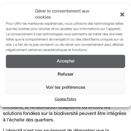
La Fondation Braillard Architectes s’associe au NEB Lab «
Gérer le consentement aux
Sustainable and Inclusive Neighbourhoods », porté par
cookies
BABLE Smart Cities, CPEA, DGNB, Drees & Sommer et
Pour offrir les meilleures expériences, nous utilisons des technologies telles
ICLEI, pour organiser un événement à Bruxelles dans le
que les cookies pour stocker et/ou accéder aux informations sur l'appareil.
Le consentement à ces technologies nous permettra de traiter des données
cadre du NEB Festival, le 11 juin 2026.
telles que le comportement de navigation ou des identifiants uniques sur ce
site. Le fait de ne pas consentir ou de retirer son consentement peut affecter
Cet événement NEB Lab x Braillard Compass à Bruxelles
négativement certaines caractéristiques et fonctions.
vise à réunir décideurs publics, praticiens, chercheurs et
acteurs civiques afin d’échanger autour de la transition
Accepter
écologique des villes et des territoires, dans un contexte en
pleine mutation.
Refuser
Au cours de cette session, plusieurs projets concrets —
Voir les préférences
The Eco-Century Project®
,
Commit2Green
,
Blueprint
and
CitySync
— seront discutés de manière ouverte, afin de
Cookie Policy
montrer comment des approches telles que la construction
circulaire, la réhabilitation adaptative ou encore les
solutions fondées sur la biodiversité peuvent être intégrées
à l’échelle des quartiers.
L’objectif n’est pas seulement de démontrer que la