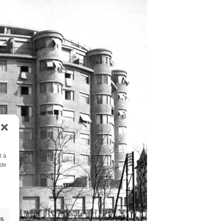
t à
 de
es