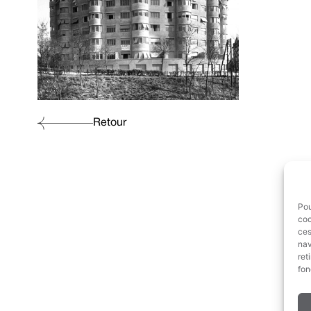
Retour
Pou
coo
ces
nav
ret
fon