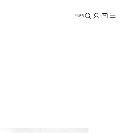
EN
FR