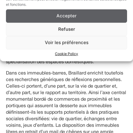
et fonctions.
Maître d’ouvrage
: Société Coopérative d’habitation
Genève et Fondation pour la Vieillesse
Accepter
La cité Vieusseux fait explicitement référence aux
Refuser
expériences allemandes contemporaines en matière de
logement pour l’
Existenzminimum
. Contexte dans lequel
Voir les préférences
sont alors développés des plans de logements
hygiéniques, fonctionnels et économiques fondés sur la
Cookie Policy
rationalisation de la construction, la sérialité et la
spécialisation des espaces domestiques.
Dans ces immeubles-barres, Braillard enrichit toutefois
ces recherches génériques de réflexions personnelles.
Celles-ci portent, d’une part, sur la vie de quartier et,
d’autre part, sur le rapport au territoire. Ainsi l’axe central
monumental bordé de commerces de proximité et les
portiques qui assurent la desserte aux immeubles
définissent-ils les supports potentiels à des pratiques
sociales diversifiées: vie de quartier, échanges entre
voisins, jeux d’enfants. La disposition des immeubles
libres en retrait d’un mail de chênes sur une ample