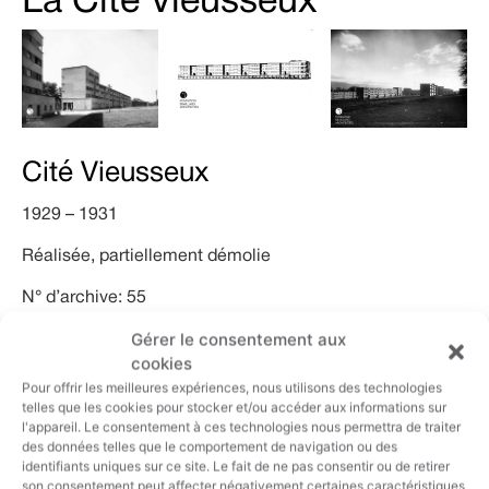
La Cité Vieusseux
Cité Vieusseux
1929 – 1931
Réalisée, partiellement démolie
N° d’archive: 55
Gérer le consentement aux
Programme
: Plan de quartier comprenant 410
cookies
logements sociaux, dont 244 logements familiaux
Pour offrir les meilleures expériences, nous utilisons des technologies
(démolis) et 166 logements pour personnes âgées
telles que les cookies pour stocker et/ou accéder aux informations sur
(partiellement démolis), commerces et équipements
l'appareil. Le consentement à ces technologies nous permettra de traiter
(démolis) ; les immeubles ont été réalisés par des
des données telles que le comportement de navigation ou des
architectes différents.
identifiants uniques sur ce site. Le fait de ne pas consentir ou de retirer
Localisation
: Genève, Vieusseux
son consentement peut affecter négativement certaines caractéristiques