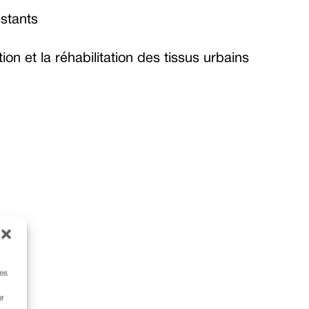
istants
tion et la réhabilitation des tissus urbains
ces
er