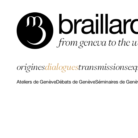
origines
dialogues
transmissions
ex
Ateliers de Genève
Débats de Genève
Séminaires de Genè