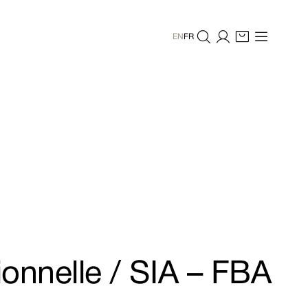
EN
FR
onnelle / SIA – FBA