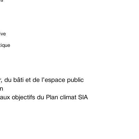
es
ive
tique
r, du bâti et de l’espace public
on
 aux objectifs du Plan climat SIA