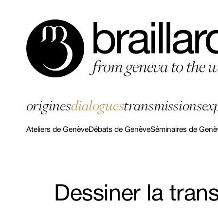
origines
dialogues
transmissions
ex
Ateliers de Genève
Débats de Genève
Séminaires de Genè
Dessiner la tra