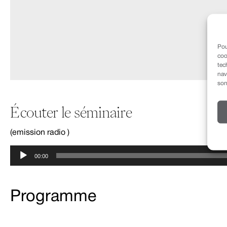
Pou
coo
tec
nav
son
Écouter le séminaire
(emission radio )
Lecteur
00:00
audio
Programme