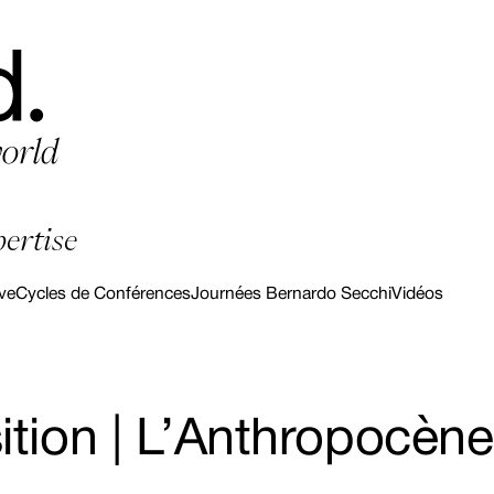
pertise
ve
Cycles de Conférences
Journées Bernardo Secchi
Vidéos
nsition | L’Anthropocè